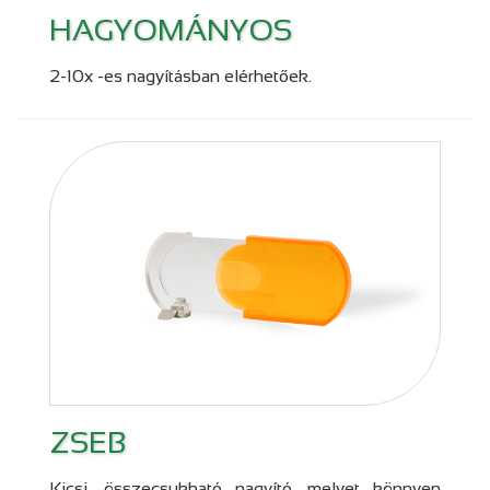
HAGYOMÁNYOS
2-10x -es nagyításban elérhetőek.
ZSEB
Kicsi, összecsukható nagyító, melyet könnyen