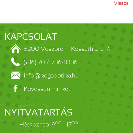
Vissza
KAPCSOLAT
8200 Veszprém, Kossuth L. u. 7.
(+36) 70 / 786-8386
info@kogaoptika.hu
Kövessen minket!
NYITVATARTÁS
00
00
Hétköznap: 9
- 17